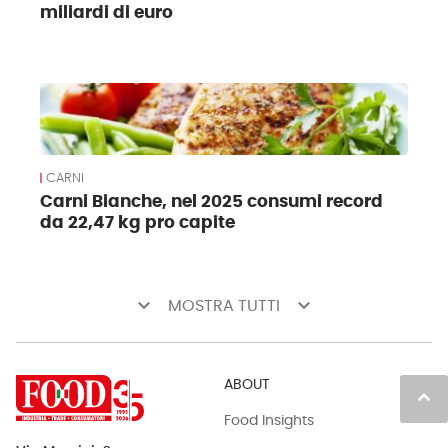
miliardi di euro
CARNI
Carni Bianche, nel 2025 consumi record
da 22,47 kg pro capite
keyboard_arrow_down
keyboard_arrow_down
MOSTRA TUTTI
ABOUT
keyboard_arrow_up
Food Insights