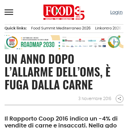
Passa
al
Login
contenuto
Quick links:
Food Summit Mediterraneo 2026
Linkontro 2026
F
Menu principale
UN ANNO DOPO
L’ALLARME DELL’OMS, È
FUGA DALLA CARNE
3 Novembre 2016
share
Il Rapporto Coop 2016 indica un -4% di
vendite di carne e insaccati. Nella gdo