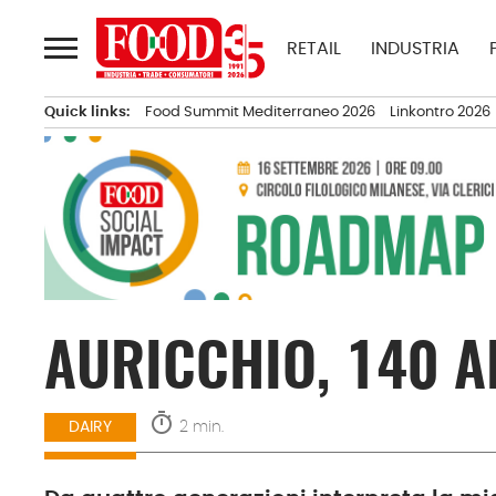
Passa
al
RETAIL
INDUSTRIA
contenuto
Quick links:
Food Summit Mediterraneo 2026
Linkontro 2026
AURICCHIO, 140 A
timer
2 min.
DAIRY