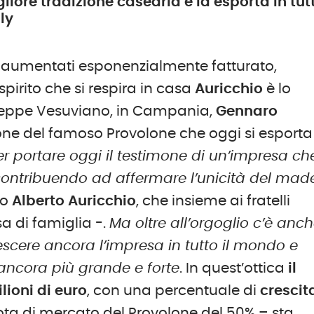
liore tradizione casearia e la esporta in tu
ly
o aumentati esponenzialmente fatturato,
pirito che si respira in casa
Auricchio
è lo
seppe Vesuviano, in Campania,
Gennaro
one del famoso Provolone che oggi si esporta
r portare oggi il testimone di un’impresa ch
contribuendo ad affermare l’unicità del mad
to
Alberto Auricchio
, che insieme ai fratelli
sa di famiglia -.
Ma oltre all’orgoglio c’è anche
escere ancora l’impresa in tutto il mondo e
ancora più grande e forte
. In quest’ottica
il
lioni di euro
, con una percentuale di
crescit
a di mercato del Provolone del 50% – sta