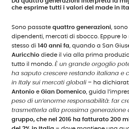
Da quattro generazioni interpreta la mig
che esprime tutti i valori del made in Ita
Sono passate
quattro generazioni
, son
dipendenti, mercati di sbocco. Eppure lo s
stesso di
140 anni fa
, quando a San Giu
Auricchio
diede il via alla prima produzi
tutto il mondo.
È un grande orgoglio pote
ha saputo crescere restando italiana e 
in Italy sui mercati globali
– ha dichiara
Antonio
e
Gian Domenico
, guida l’impre
peso di un’enorme responsabilità: far cr
trasmetterla alla prossima generazione 
gruppo, che nel 2016 ha fatturato 200 mi
del 2% in Italia
– dove mantiene una quot