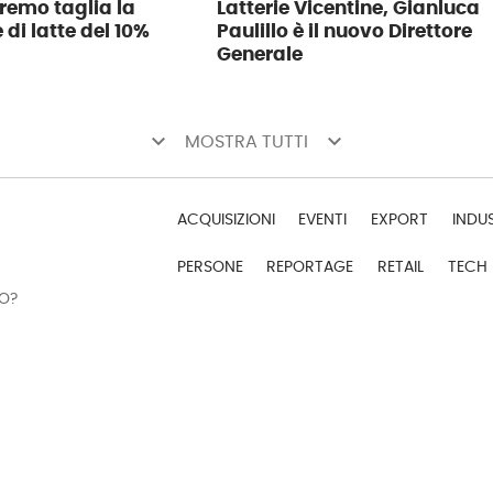
tremo taglia la
Latterie Vicentine, Gianluca
di latte del 10%
Paulillo è il nuovo Direttore
Generale
keyboard_arrow_down
keyboard_arrow_down
MOSTRA TUTTI
ACQUISIZIONI
EVENTI
EXPORT
INDU
PERSONE
REPORTAGE
RETAIL
TECH
DO?