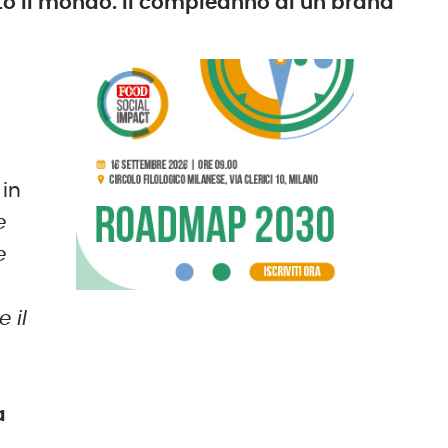
tto il mondo. Il compleanno di un brand
 in
e
e
 il
a