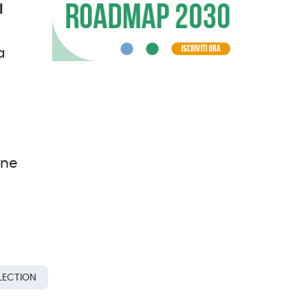
l
a
one
ELECTION