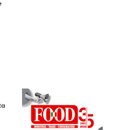
e
a
ta