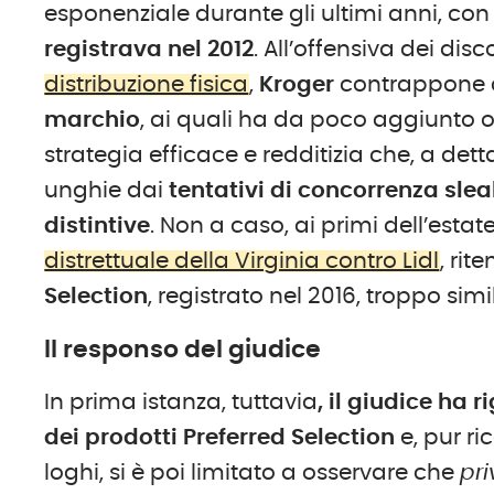
esponenziale durante gli ultimi anni, co
registrava nel 2012
. All’offensiva dei dis
distribuzione fisica
,
Kroger
contrappone qu
marchio
, ai quali ha da poco aggiunto o
strategia efficace e redditizia che, a de
unghie dai
tentativi di concorrenza slea
distintive
. Non a caso, ai primi dell’esta
distrettuale della Virginia contro Lidl
, ri
Selection
, registrato nel 2016, troppo sim
Il responso del giudice
In prima istanza, tuttavia
, il giudice ha 
dei prodotti Preferred Selection
e, pur r
loghi, si è poi limitato a osservare che
pri