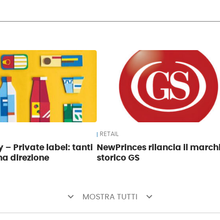
RETAIL
 – Private label: tanti
NewPrinces rilancia il march
na direzione
storico GS
keyboard_arrow_down
keyboard_arrow_down
MOSTRA TUTTI