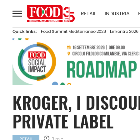
Passa
al
RETAIL
INDUSTRIA
contenuto
Quick links:
Food Summit Mediterraneo 2026
Linkontro 2026
KROGER, I DISCOU
PRIVATE LABEL
timer
3 min.
RETAIL