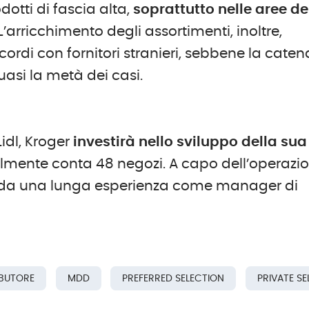
otti di fascia alta,
soprattutto nelle aree de
 L’arricchimento degli assortimenti, inoltre,
rdi con fornitori stranieri, sebbene la caten
asi la metà dei casi.
Lidl, Kroger
investirà nello sviluppo
della sua
almente conta 48 negozi. A capo dell’operazi
e da una lunga esperienza come manager di
IBUTORE
MDD
PREFERRED SELECTION
PRIVATE S