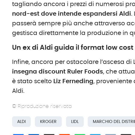
tagliando ancora i prezzi di numerosi prod
nord-est dove intende espandersi Aldi
.
passerà sempre più anche attraverso acco
gestisca direttamente la produzione in qu
Un ex di Aldi guida il format low cost
Infine, ancora per ostacolare l’ascesa di 
insegna discount Ruler Foods
, che attu
è stato scelto
Liz Ferneding
, provenient
Aldi.
© Riproduzione riservata
ALDI
KROGER
LIDL
MARCHIO DEL DISTR