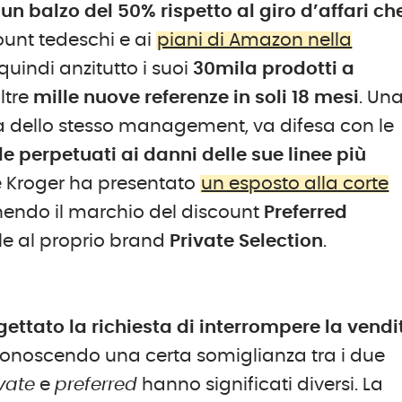
n
un balzo del 50% rispetto al giro d’affari ch
count tedeschi e ai
piani di Amazon nella
indi anzitutto i suoi
30mila prodotti a
ltre
mille nuove referenze in soli 18 mesi
. Un
tta dello stesso management, va difesa con le
le perpetuati ai danni delle sue linee più
te Kroger ha presentato
un esposto alla corte
tenendo il marchio del discount
Preferred
ile al proprio brand
Private Selection
.
rigettato la richiesta di interrompere la vendi
iconoscendo una certa somiglianza tra i due
vate
e
preferred
hanno significati diversi. La