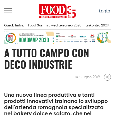
Passa
al
Login
contenuto
Quick links:
Food Summit Mediterraneo 2026
Linkontro 2026
F
Menu principale
A TUTTO CAMPO CON
DECO INDUSTRIE
14 Giugno 2018
share
Una nuova linea produttiva e tanti
prodotti innovativi trainano lo sviluppo
dell'azienda romagnola specializzata
nel bakery dolce e salato, che nel