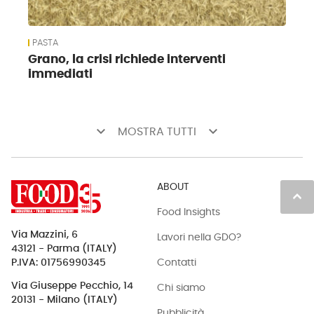
PASTA
Grano, la crisi richiede interventi
immediati
keyboard_arrow_down
keyboard_arrow_down
MOSTRA TUTTI
ABOUT
keyboard_arrow_up
Food Insights
Via Mazzini, 6
Lavori nella GDO?
43121 - Parma (ITALY)
Contatti
P.IVA: 01756990345
Via Giuseppe Pecchio, 14
Chi siamo
20131 - Milano (ITALY)
Pubblicità