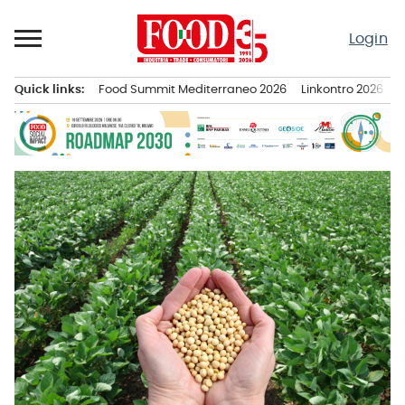
Passa
al
Login
contenuto
Quick links:
Food Summit Mediterraneo 2026
Linkontro 2026
F
Menu principale