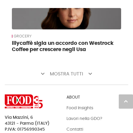
GROCERY
illycaffè sigla un accordo con Westrock
Coffee per crescere negli Usa
keyboard_arrow_down
keyboard_arrow_down
MOSTRA TUTTI
ABOUT
keyboard_arrow_up
Food Insights
Via Mazzini, 6
Lavori nella GDO?
43121 - Parma (ITALY)
Contatti
P.IVA: 01756990345