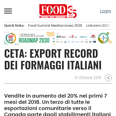
Passa
al
Login
contenuto
Quick links:
Food Summit Mediterraneo 2026
Linkontro 2026
F
Menu principale
CETA: EXPORT RECORD
DEI FORMAGGI ITALIANI
31 Ottobre 2018
share
Vendite in aumento del 20% nei primi 7
mesi del 2018. Un terzo di tutte le
esportazioni comunitarie verso il
Canada parte dagli stabilimenti italiani