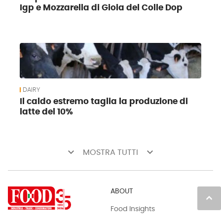
Igp e Mozzarella di Gioia del Colle Dop
DAIRY
Il caldo estremo taglia la produzione di
latte del 10%
keyboard_arrow_down
keyboard_arrow_down
MOSTRA TUTTI
ABOUT
keyboard_arrow_up
Food Insights