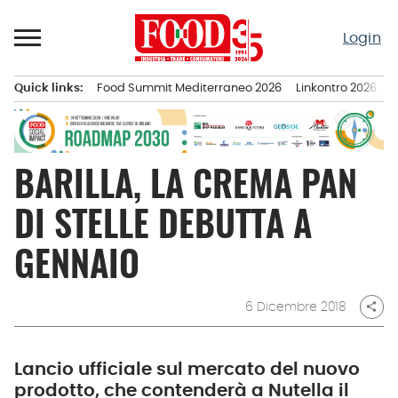
Passa
al
Login
contenuto
Quick links:
Food Summit Mediterraneo 2026
Linkontro 2026
F
Menu principale
BARILLA, LA CREMA PAN
DI STELLE DEBUTTA A
GENNAIO
6 Dicembre 2018
share
Lancio ufficiale sul mercato del nuovo
prodotto, che contenderà a Nutella il