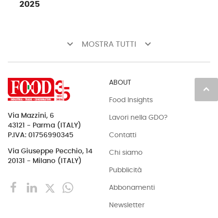
2025
keyboard_arrow_down
keyboard_arrow_down
MOSTRA TUTTI
ABOUT
keyboard_arrow_up
Food Insights
Via Mazzini, 6
Lavori nella GDO?
43121 - Parma (ITALY)
Contatti
P.IVA: 01756990345
Via Giuseppe Pecchio, 14
Chi siamo
20131 - Milano (ITALY)
Pubblicità
Abbonamenti
Newsletter