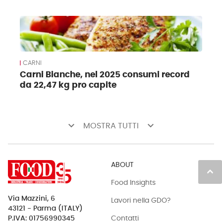
CARNI
Carni Bianche, nel 2025 consumi record
da 22,47 kg pro capite
keyboard_arrow_down
keyboard_arrow_down
MOSTRA TUTTI
ABOUT
keyboard_arrow_up
Food Insights
Via Mazzini, 6
Lavori nella GDO?
43121 - Parma (ITALY)
Contatti
P.IVA: 01756990345