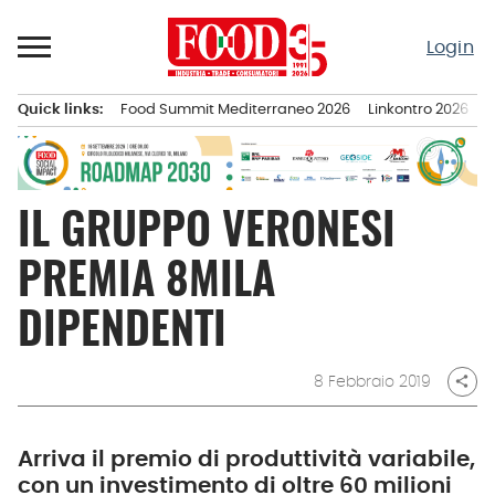
Passa
al
Login
contenuto
Quick links:
Food Summit Mediterraneo 2026
Linkontro 2026
F
Menu principale
IL GRUPPO VERONESI
PREMIA 8MILA
DIPENDENTI
8 Febbraio 2019
share
Arriva il premio di produttività variabile,
con un investimento di oltre 60 milioni