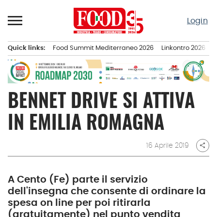
Passa
al
Login
contenuto
Quick links:
Food Summit Mediterraneo 2026
Linkontro 2026
F
Menu principale
BENNET DRIVE SI ATTIVA
IN EMILIA ROMAGNA
16 Aprile 2019
share
A Cento (Fe) parte il servizio
dell'insegna che consente di ordinare la
spesa on line per poi ritirarla
(gratuitamente) nel punto vendita