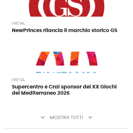
RETAIL
NewPrinces rilancia il marchio storico GS
RETAIL
Supercentro e Crai sponsor dei XX Giochi
del Mediterraneo 2026
keyboard_arrow_down
keyboard_arrow_down
MOSTRA TUTTI