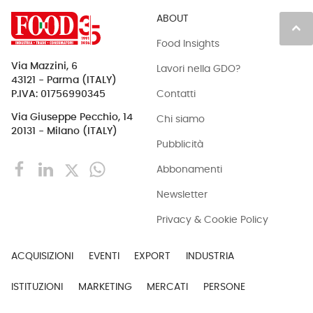
ABOUT
keyboard_arrow_up
Food Insights
Via Mazzini, 6
Lavori nella GDO?
43121 - Parma (ITALY)
Contatti
P.IVA: 01756990345
Via Giuseppe Pecchio, 14
Chi siamo
20131 - Milano (ITALY)
Pubblicità
Abbonamenti
Newsletter
Privacy & Cookie Policy
ACQUISIZIONI
EVENTI
EXPORT
INDUSTRIA
ISTITUZIONI
MARKETING
MERCATI
PERSONE