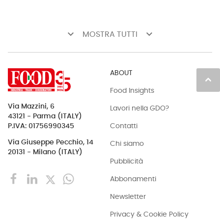
keyboard_arrow_down
keyboard_arrow_down
MOSTRA TUTTI
ABOUT
keyboard_arrow_up
Food Insights
Via Mazzini, 6
Lavori nella GDO?
43121 - Parma (ITALY)
Contatti
P.IVA: 01756990345
Via Giuseppe Pecchio, 14
Chi siamo
20131 - Milano (ITALY)
Pubblicità
Abbonamenti
Newsletter
Privacy & Cookie Policy