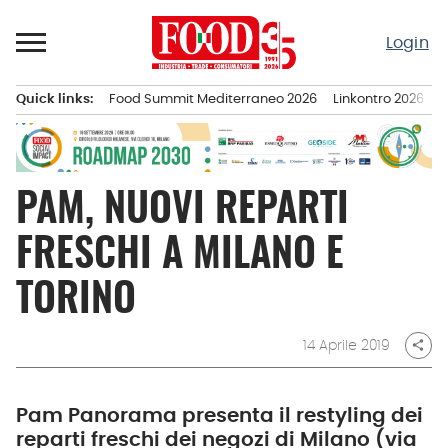
Passa
al
Login
contenuto
Quick links:
Food Summit Mediterraneo 2026
Linkontro 2026
F
Menu principale
PAM, NUOVI REPARTI
FRESCHI A MILANO E
TORINO
14 Aprile 2019
share
Pam Panorama presenta il restyling dei
reparti freschi dei negozi di Milano (via