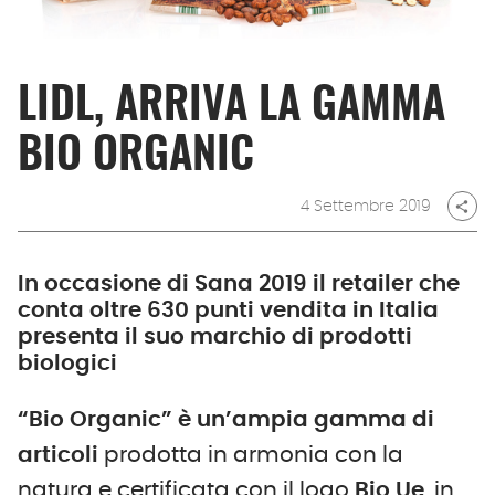
LIDL, ARRIVA LA GAMMA
BIO ORGANIC
4 Settembre 2019
share
In occasione di Sana 2019 il retailer che
conta oltre 630 punti vendita in Italia
presenta il suo marchio di prodotti
biologici
“Bio Organic” è un’ampia gamma di
articoli
prodotta in armonia con la
natura e certificata con il logo
Bio Ue
, in