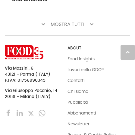
keyboard_arrow_down
keyboard_arrow_down
MOSTRA TUTTI
ABOUT
keyboard_arrow_up
Food Insights
Via Mazzini, 6
Lavori nella GDO?
43121 - Parma (ITALY)
Contatti
P.IVA: 01756990345
Via Giuseppe Pecchio, 14
Chi siamo
20131 - Milano (ITALY)
Pubblicità
Abbonamenti
Newsletter
Privacy & Cookie Policy