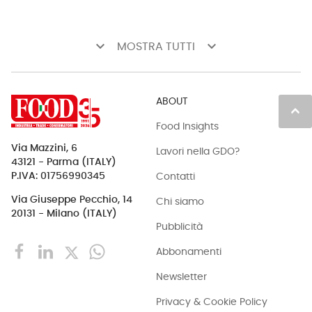
keyboard_arrow_down
keyboard_arrow_down
MOSTRA TUTTI
ABOUT
keyboard_arrow_up
Food Insights
Via Mazzini, 6
Lavori nella GDO?
43121 - Parma (ITALY)
Contatti
P.IVA: 01756990345
Via Giuseppe Pecchio, 14
Chi siamo
20131 - Milano (ITALY)
Pubblicità
Abbonamenti
Newsletter
Privacy & Cookie Policy