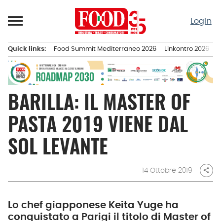
Passa
al
Login
contenuto
Quick links:
Food Summit Mediterraneo 2026
Linkontro 2026
F
Menu principale
BARILLA: IL MASTER OF
PASTA 2019 VIENE DAL
SOL LEVANTE
14 Ottobre 2019
share
Lo chef giapponese Keita Yuge ha
conquistato a Parigi il titolo di Master of