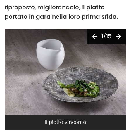
riproposto, migliorandolo, i
l piatto
portato in gara nella loro prima sfida
.
arrow_back
arrow_forward
1/15
Il piatto vincente