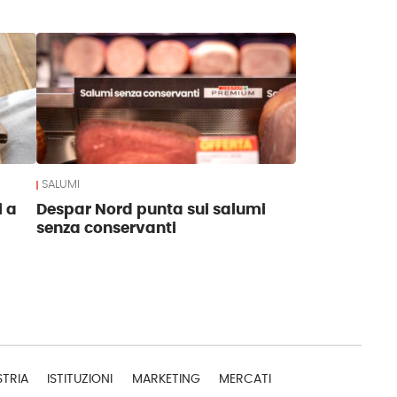
SALUMI
i a
Despar Nord punta sui salumi
senza conservanti
STRIA
ISTITUZIONI
MARKETING
MERCATI