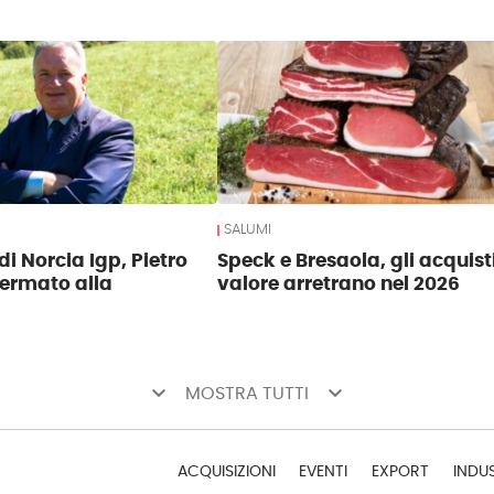
SALUMI
di Norcia Igp, Pietro
Speck e Bresaola, gli acquist
fermato alla
valore arretrano nel 2026
keyboard_arrow_down
keyboard_arrow_down
MOSTRA TUTTI
ACQUISIZIONI
EVENTI
EXPORT
INDU