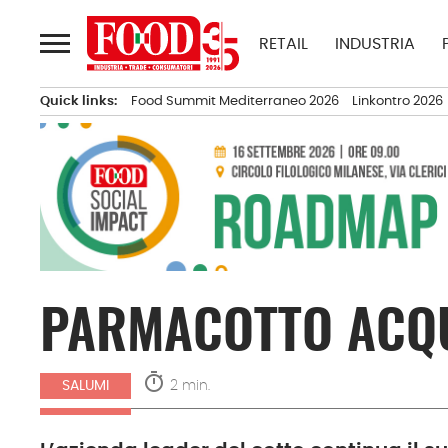
Passa
al
RETAIL
INDUSTRIA
contenuto
Quick links:
Food Summit Mediterraneo 2026
Linkontro 2026
PARMACOTTO ACQU
timer
2 min.
SALUMI