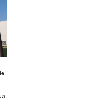
de
 da