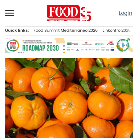
Passa
al
Login
contenuto
Quick links:
Food Summit Mediterraneo 2026
Linkontro 2026
F
Menu principale