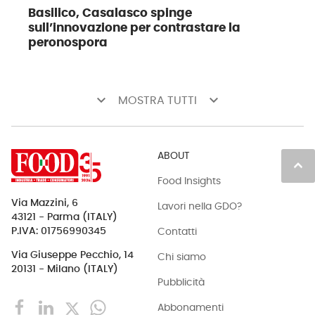
Basilico, Casalasco spinge
sull’innovazione per contrastare la
peronospora
keyboard_arrow_down
keyboard_arrow_down
MOSTRA TUTTI
ABOUT
keyboard_arrow_up
Food Insights
Via Mazzini, 6
Lavori nella GDO?
43121 - Parma (ITALY)
Contatti
P.IVA: 01756990345
Via Giuseppe Pecchio, 14
Chi siamo
20131 - Milano (ITALY)
Pubblicità
Abbonamenti