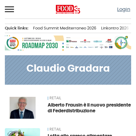
Passa
Login
al
contenuto
Quick links:
Food Summit Mediterraneo 2026
Linkontro 2026
F
Menu principale
Claudio Gradara
RETAIL
News
Alberto Frausin è il nuovo presidente
di Federdistribuzione
RETAIL