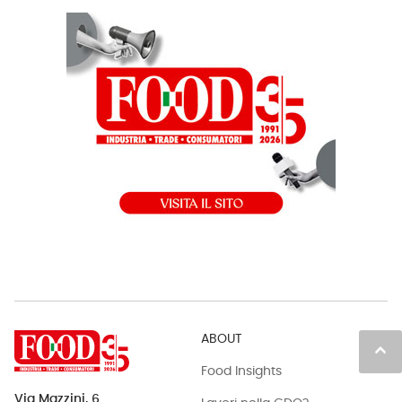
ABOUT
keyboard_arrow_up
Food Insights
Via Mazzini, 6