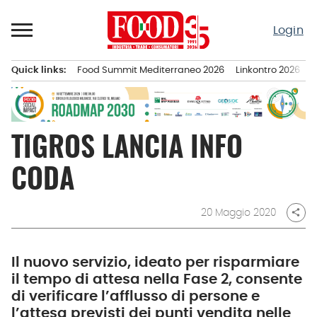
Passa
al
Login
contenuto
Quick links:
Food Summit Mediterraneo 2026
Linkontro 2026
F
Menu principale
TIGROS LANCIA INFO
CODA
20 Maggio 2020
share
Il nuovo servizio, ideato per risparmiare
il tempo di attesa nella Fase 2, consente
di verificare l’afflusso di persone e
l’attesa previsti dei punti vendita nelle