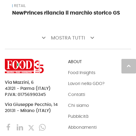
RETAIL
NewPrinces rilancia il marchio storico GS
keyboard_arrow_down
keyboard_arrow_down
MOSTRA TUTTI
ABOUT
keyboard_arrow_up
Food Insights
Via Mazzini, 6
Lavori nella GDO?
43121 - Parma (ITALY)
Contatti
P.IVA: 01756990345
Via Giuseppe Pecchio, 14
Chi siamo
20131 - Milano (ITALY)
Pubblicità
Abbonamenti