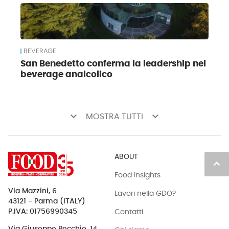
BEVERAGE
San Benedetto conferma la leadership nel
beverage analcolico
keyboard_arrow_down
keyboard_arrow_down
MOSTRA TUTTI
ABOUT
keyboard_arrow_up
Food Insights
Via Mazzini, 6
Lavori nella GDO?
43121 - Parma (ITALY)
Contatti
P.IVA: 01756990345