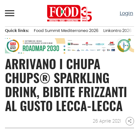
Passa
al
Login
contenuto
Quick links:
Food Summit Mediterraneo 2026
Linkontro 2026
F
Menu principale
ARRIVANO I CHUPA
CHUPS® SPARKLING
DRINK, BIBITE FRIZZANTI
AL GUSTO LECCA-LECCA
26 Aprile 2021
share