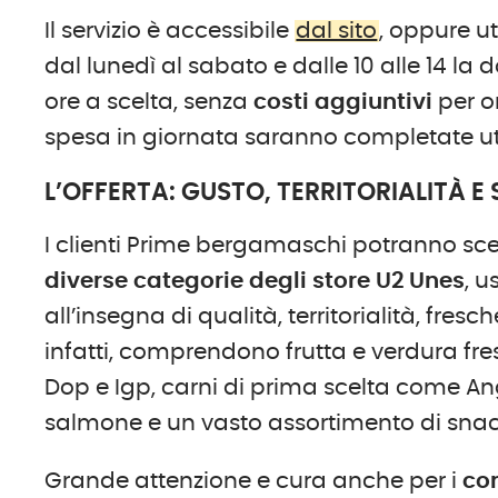
Il servizio è accessibile
dal sito
, oppure ut
dal lunedì al sabato e dalle 10 alle 14 la
ore a scelta, senza
costi aggiuntivi
per or
spesa in giornata saranno completate utili
L’OFFERTA: GUSTO, TERRITORIALITÀ E
I clienti Prime bergamaschi potranno sce
diverse categorie degli store U2 Unes
, 
all’insegna di qualità, territorialità, fresc
infatti, comprendono frutta e verdura fre
Dop e Igp, carni di prima scelta come An
salmone e un vasto assortimento di snack
Grande attenzione e cura anche per i
co