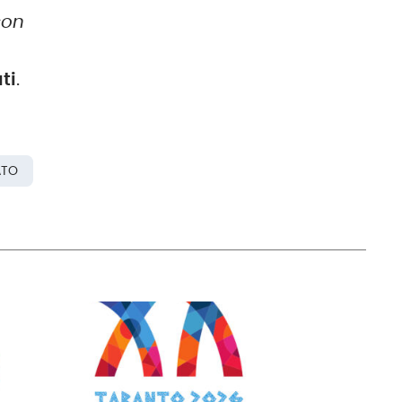
con
ti
.
ATO