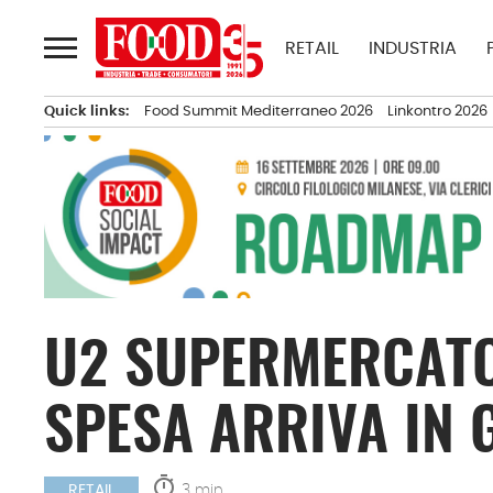
Passa
al
RETAIL
INDUSTRIA
contenuto
Quick links:
Food Summit Mediterraneo 2026
Linkontro 2026
U2 SUPERMERCATO
SPESA ARRIVA IN 
timer
3 min.
RETAIL