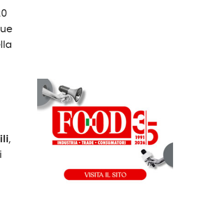
20
due
lla
li
,
i