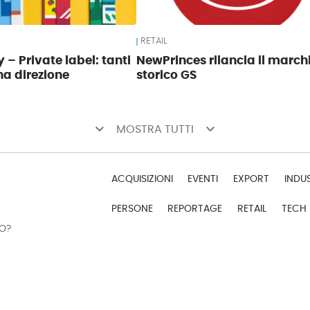
RETAIL
 – Private label: tanti
NewPrinces rilancia il march
na direzione
storico GS
keyboard_arrow_down
keyboard_arrow_down
MOSTRA TUTTI
ACQUISIZIONI
EVENTI
EXPORT
INDU
PERSONE
REPORTAGE
RETAIL
TECH
DO?