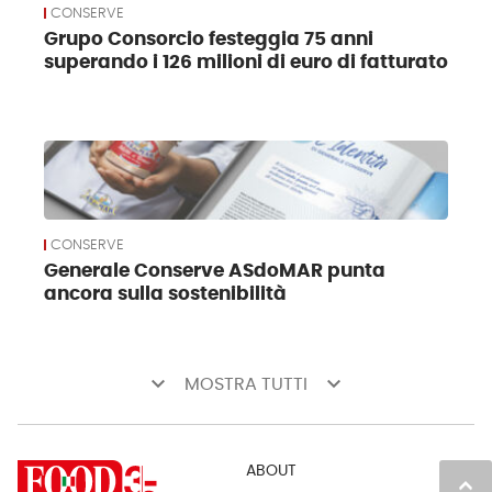
CONSERVE
Grupo Consorcio festeggia 75 anni
superando i 126 milioni di euro di fatturato
CONSERVE
Generale Conserve ASdoMAR punta
ancora sulla sostenibilità
keyboard_arrow_down
keyboard_arrow_down
MOSTRA TUTTI
ABOUT
keyboard_arrow_up