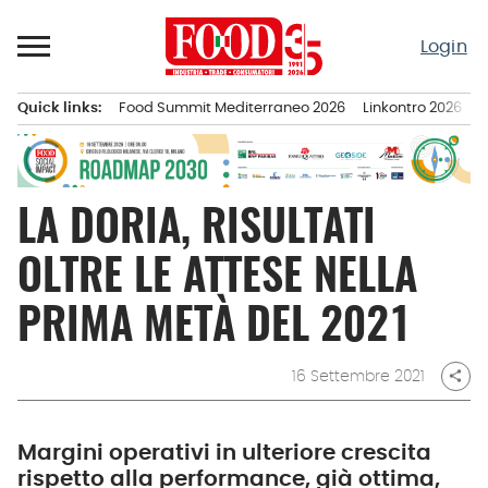
Passa
al
Login
contenuto
Quick links:
Food Summit Mediterraneo 2026
Linkontro 2026
F
Menu principale
LA DORIA, RISULTATI
OLTRE LE ATTESE NELLA
PRIMA METÀ DEL 2021
16 Settembre 2021
share
Margini operativi in ulteriore crescita
rispetto alla performance, già ottima,