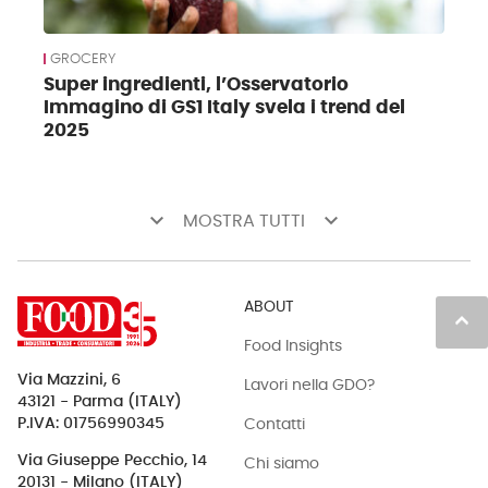
GROCERY
Super ingredienti, l’Osservatorio
Immagino di GS1 Italy svela i trend del
2025
keyboard_arrow_down
keyboard_arrow_down
MOSTRA TUTTI
ABOUT
keyboard_arrow_up
Food Insights
Via Mazzini, 6
Lavori nella GDO?
43121 - Parma (ITALY)
Contatti
P.IVA: 01756990345
Via Giuseppe Pecchio, 14
Chi siamo
20131 - Milano (ITALY)