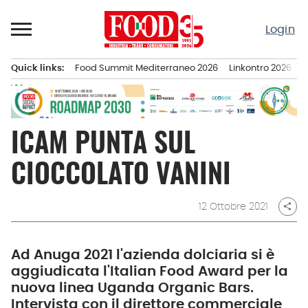
Passa
al
Login
contenuto
Quick links:
Food Summit Mediterraneo 2026
Linkontro 2026
F
Menu principale
ICAM PUNTA SUL
CIOCCOLATO VANINI
12 Ottobre 2021
share
Ad Anuga 2021 l'azienda dolciaria si è
aggiudicata l'Italian Food Award per la
nuova linea Uganda Organic Bars.
Intervista con il direttore commerciale