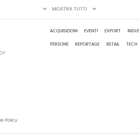
keyboard_arrow_down
keyboard_arrow_down
MOSTRA TUTTI
ACQUISIZIONI
EVENTI
EXPORT
INDU
PERSONE
REPORTAGE
RETAIL
TECH
DO?
ie Policy