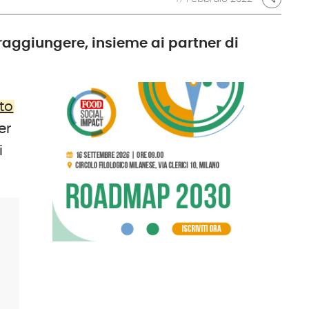
raggiungere, insieme ai partner di
to
er
i