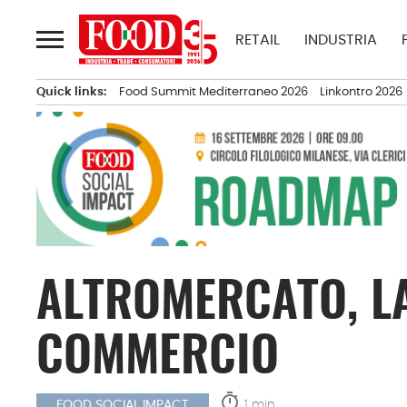
Passa
al
RETAIL
INDUSTRIA
contenuto
Quick links:
Food Summit Mediterraneo 2026
Linkontro 2026
ALTROMERCATO, L
COMMERCIO
timer
1 min.
FOOD SOCIAL IMPACT