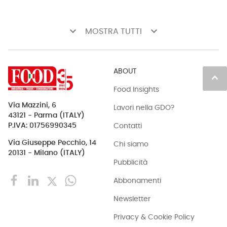
keyboard_arrow_down
keyboard_arrow_down
MOSTRA TUTTI
ABOUT
keyboard_arrow_up
Food Insights
Via Mazzini, 6
Lavori nella GDO?
43121 - Parma (ITALY)
Contatti
P.IVA: 01756990345
Via Giuseppe Pecchio, 14
Chi siamo
20131 - Milano (ITALY)
Pubblicità
Abbonamenti
Newsletter
Privacy & Cookie Policy