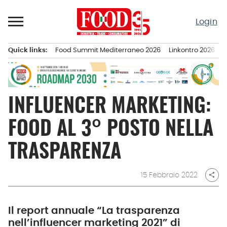
Passa
al
Login
contenuto
Quick links:
Food Summit Mediterraneo 2026
Linkontro 2026
F
Menu principale
INFLUENCER MARKETING:
FOOD AL 3° POSTO NELLA
TRASPARENZA
15 Febbraio 2022
share
Il report annuale “La trasparenza
nell’influencer marketing 2021” di