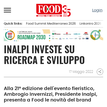
Passa
al
Login
contenuto
Quick links:
Food Summit Mediterraneo 2026
Linkontro 2026
F
Menu principale
INALPI INVESTE SU
RICERCA E SVILUPPO
17 Maggio 2022
share
Alla 21° edizione dell'evento fieristico,
Ambrogio Invernizzi, Presidente Inalpi,
presenta a Food le novità del brand