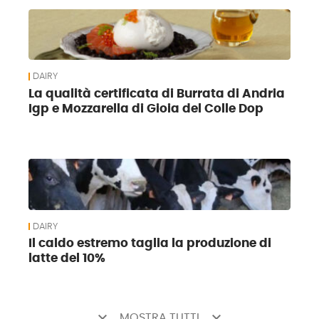
DAIRY
La qualità certificata di Burrata di Andria
Igp e Mozzarella di Gioia del Colle Dop
DAIRY
Il caldo estremo taglia la produzione di
latte del 10%
keyboard_arrow_down
keyboard_arrow_down
MOSTRA TUTTI