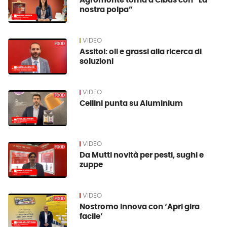
Agromonte torna a Cibus con “La
nostra polpa”
VIDEO
Assitol: oli e grassi alla ricerca di
soluzioni
VIDEO
Cellini punta su Aluminium
VIDEO
Da Mutti novità per pesti, sughi e
zuppe
VIDEO
Nostromo innova con ‘Apri gira
facile’