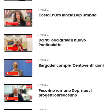
VIDEO
Costa D’Oro lancia Dop Umbria
VIDEO
Da Nt Food arriva il nuovo
PanBauletto
VIDEO
Bergader compie ‘Centoventi’ anni
VIDEO
Pecorino romano Dop, nuovi
progetti oltreoceano