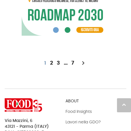
chevron_right
1
2
3
…
7
ABOUT
keyboard_arrow_up
Food Insights
Via Mazzini, 6
Lavori nella GDO?
43121 - Parma (ITALY)