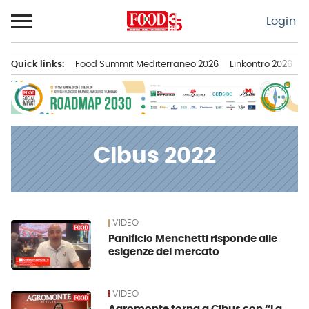
Passa
Login
al
contenuto
Quick links:
Food Summit Mediterraneo 2026
Linkontro 2026
F
Menu principale
CIbus 2022
VIDEO
News
Panificio Menchetti risponde alle
esigenze del mercato
VIDEO