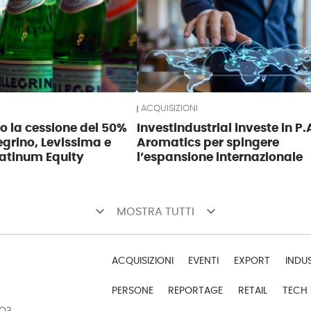
ACQUISIZIONI
so la cessione del 50%
Investindustrial investe in P.
egrino, Levissima e
Aromatics per spingere
atinum Equity
l’espansione internazionale
keyboard_arrow_down
keyboard_arrow_down
MOSTRA TUTTI
ACQUISIZIONI
EVENTI
EXPORT
INDU
PERSONE
REPORTAGE
RETAIL
TECH
DO?