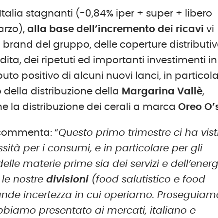
talia stagnanti (-0,84% iper + super + libero
arzo),
alla base dell’incremento dei ricavi
vi
i brand del gruppo, delle coperture distributiv
dita, dei ripetuti ed importanti investimenti in
to positivo di alcuni nuovi lanci, in particol
io della distribuzione della
Margarina Vallè
,
e la distribuzione dei cerali a marca
Oreo O’
ommenta: “
Questo primo trimestre ci ha vist
tà per i consumi, e in particolare per gli
elle materie prime sia dei servizi e dell’energ
 le nostre
divisioni
(food salutistico e food
rande incertezza in cui operiamo. Proseguiam
abbiamo presentato ai mercati, italiano e