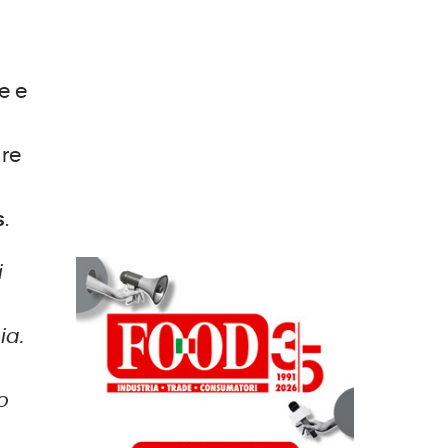
e e
are
s
.
i
ia.
o