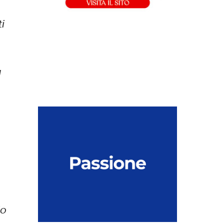
i
e
a
io