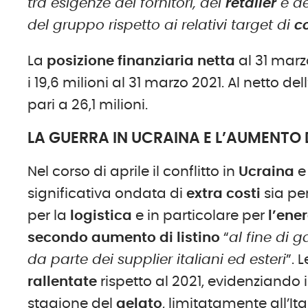
tra esigenze dei fornitori, dei
retailer
e de
del gruppo rispetto ai relativi target di
c
La
posizione finanziaria netta
al 31 marzo
i 19,6 milioni al 31 marzo 2021. Al netto del
pari a 26,1 milioni.
LA GUERRA IN UCRAINA E L’AUMENTO 
Nel corso di aprile il conflitto in
Ucraina
e
significativa ondata di
extra costi
sia per
per la
logistica
e in particolare per
l’ene
secondo aumento di listino
“
al fine di g
da parte dei supplier italiani ed esteri
”. 
rallentate
rispetto al 2021, evidenziando 
stagione del
gelato
, limitatamente all’I