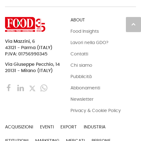
ABOUT
keyboard_arrow_up
Food Insights
Via Mazzini, 6
Lavori nella GDO?
43121 - Parma (ITALY)
Contatti
P.IVA: 01756990345
Via Giuseppe Pecchio, 14
Chi siamo
20131 - Milano (ITALY)
Pubblicità
Abbonamenti
Newsletter
Privacy & Cookie Policy
ACQUISIZIONI
EVENTI
EXPORT
INDUSTRIA
ISTITUZIONI
MARKETING
MERCATI
PERSONE