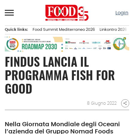
Passa
al
Login
contenuto
Quick links:
Food Summit Mediterraneo 2026
Linkontro 2026
F
Menu principale
FINDUS LANCIA IL
PROGRAMMA FISH FOR
GOOD
8 Giugno 2022
share
Nella Giornata Mondiale degli Oceani
l’azienda del Gruppo Nomad Foods