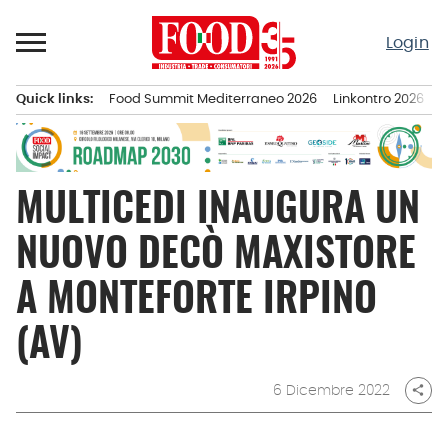
Passa
al
Login
contenuto
Quick links:
Food Summit Mediterraneo 2026
Linkontro 2026
F
Menu principale
MULTICEDI INAUGURA UN
NUOVO DECÒ MAXISTORE
A MONTEFORTE IRPINO
(AV)
6 Dicembre 2022
share