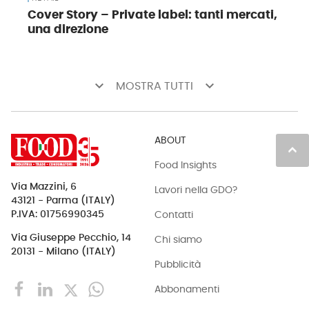
Cover Story – Private label: tanti mercati,
una direzione
keyboard_arrow_down
keyboard_arrow_down
MOSTRA TUTTI
ABOUT
keyboard_arrow_up
Food Insights
Via Mazzini, 6
Lavori nella GDO?
43121 - Parma (ITALY)
Contatti
P.IVA: 01756990345
Via Giuseppe Pecchio, 14
Chi siamo
20131 - Milano (ITALY)
Pubblicità
Abbonamenti