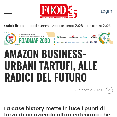
Passa
al
Login
contenuto
Quick links:
Food Summit Mediterraneo 2026
Linkontro 2026
F
Menu principale
AMAZON BUSINESS-
URBANI TARTUFI, ALLE
RADICI DEL FUTURO
13 Febbraio 2023
share
La case history mette in luce i punti di
forza di un’azienda ultracentenaria che