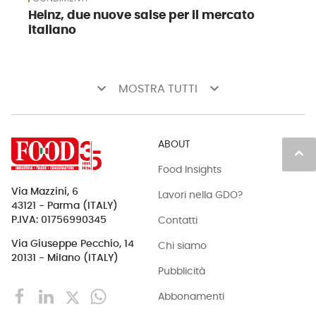
Heinz, due nuove salse per il mercato
italiano
keyboard_arrow_down
keyboard_arrow_down
MOSTRA TUTTI
ABOUT
keyboard_arrow_up
Food Insights
Via Mazzini, 6
Lavori nella GDO?
43121 - Parma (ITALY)
Contatti
P.IVA: 01756990345
Via Giuseppe Pecchio, 14
Chi siamo
20131 - Milano (ITALY)
Pubblicità
Abbonamenti