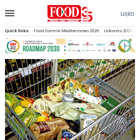
Passa
al
Login
contenuto
Quick links:
Food Summit Mediterraneo 2026
Linkontro 2026
F
Menu principale