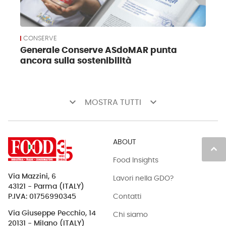
CONSERVE
Generale Conserve ASdoMAR punta
ancora sulla sostenibilità
keyboard_arrow_down
keyboard_arrow_down
MOSTRA TUTTI
ABOUT
keyboard_arrow_up
Food Insights
Via Mazzini, 6
Lavori nella GDO?
43121 - Parma (ITALY)
Contatti
P.IVA: 01756990345
Via Giuseppe Pecchio, 14
Chi siamo
20131 - Milano (ITALY)