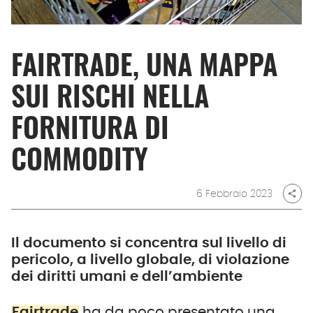
FAIRTRADE, UNA MAPPA
SUI RISCHI NELLA
FORNITURA DI
COMMODITY
6 Febbraio 2023
share
Il documento si concentra sul livello di
pericolo, a livello globale, di violazione
dei diritti umani e dell’ambiente
Fairtrade
ha da poco presentato una