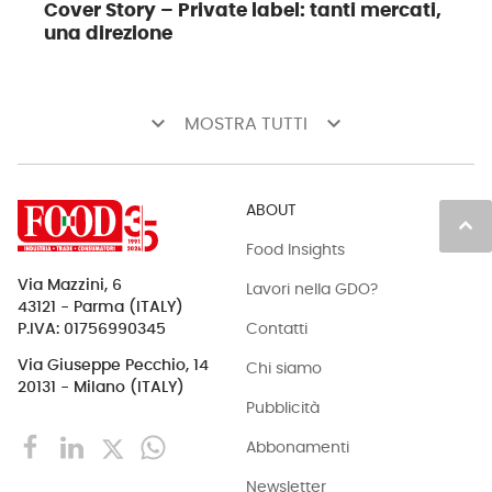
Cover Story – Private label: tanti mercati,
una direzione
keyboard_arrow_down
keyboard_arrow_down
MOSTRA TUTTI
ABOUT
keyboard_arrow_up
Food Insights
Via Mazzini, 6
Lavori nella GDO?
43121 - Parma (ITALY)
Contatti
P.IVA: 01756990345
Via Giuseppe Pecchio, 14
Chi siamo
20131 - Milano (ITALY)
Pubblicità
Abbonamenti
Newsletter