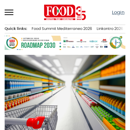
Passa
al
Login
contenuto
Quick links:
Food Summit Mediterraneo 2026
Linkontro 2026
F
Menu principale