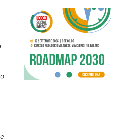
o
to
 e