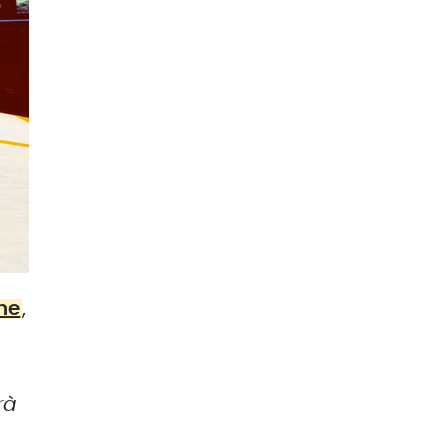
ne
,
rà