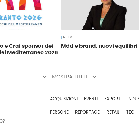
RETAIL
o e Crai sponsor dei
Mdd e brand, nuovi equilibri
del Mediterraneo 2026
keyboard_arrow_down
keyboard_arrow_down
MOSTRA TUTTI
ACQUISIZIONI
EVENTI
EXPORT
INDU
PERSONE
REPORTAGE
RETAIL
TECH
DO?