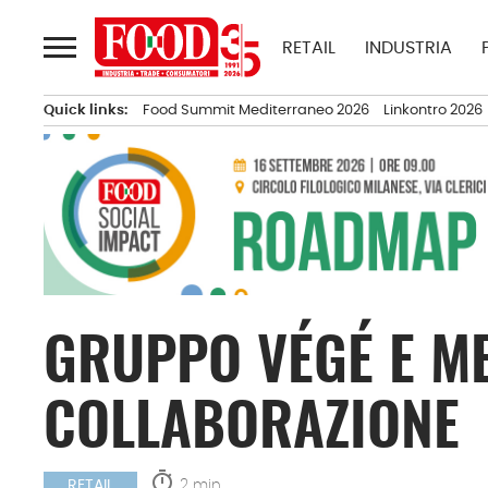
Passa
al
RETAIL
INDUSTRIA
contenuto
Quick links:
Food Summit Mediterraneo 2026
Linkontro 2026
GRUPPO VÉGÉ E M
COLLABORAZIONE
timer
2 min.
RETAIL