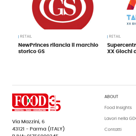
RETAIL
RETAIL
NewPrinces rilancia il marchio
Supercentr
storico GS
XX Giochi 
ABOUT
Food Insights
Lavori nella G
Via Mazzini, 6
43121 - Parma (ITALY)
Contatti