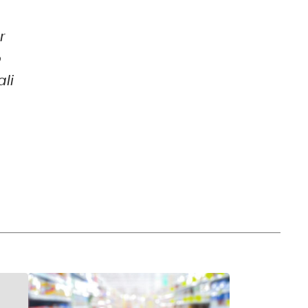
r
o
ali