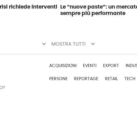
risi richiede interventi
Le “nuove paste”: un mercat
sempre più performante
keyboard_arrow_down
keyboard_arrow_down
MOSTRA TUTTI
ACQUISIZIONI
EVENTI
EXPORT
INDU
PERSONE
REPORTAGE
RETAIL
TECH
DO?