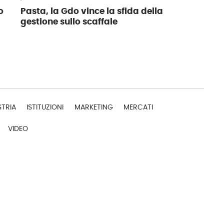
o
Pasta, la Gdo vince la sfida della
gestione sullo scaffale
STRIA
ISTITUZIONI
MARKETING
MERCATI
VIDEO