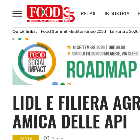
Passa
al
RETAIL
INDUSTRIA
contenuto
Quick links:
Food Summit Mediterraneo 2026
Linkontro 2026
LIDL E FILIERA AG
AMICA DELLE API
timer
2 min.
PASTA