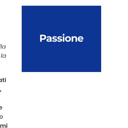
lla
 la
ati
,
e
to
emi