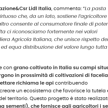
ione&Csr Lidl Italia
, commenta: “
La pasta
rtuoso che, da un lato, sostiene l’agricoltore
altro consente al consumatore finale di poter
olta ci riconosciamo fortemente nei valori
iera Agricola Italiana, che unisce rispetto de
à ed equa distribuzione del valore lungo tutta
te con
grano coltivato in Italia
su campi
situ
gono in prossimità di coltivazioni di facelia
nettare
richiama le api
contribuendo
creare un ecosistema che favorisce la tutela 
el territorio. Questo progetto è stato realizza
na sementi), che fornisce agli agricoltori i s