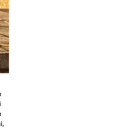
a
i
a
i,