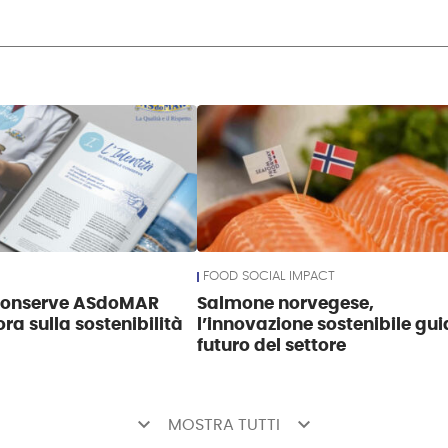
FOOD SOCIAL IMPACT
Conserve ASdoMAR
Salmone norvegese,
ra sulla sostenibilità
l’innovazione sostenibile guid
futuro del settore
keyboard_arrow_down
keyboard_arrow_down
MOSTRA TUTTI