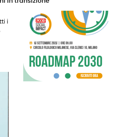
mi in transizione
i i
e