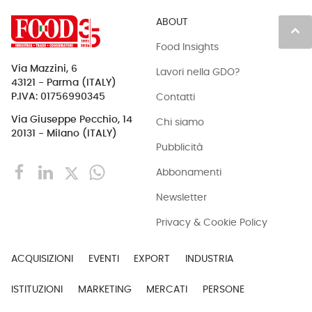
ABOUT
keyboard_arrow_up
Food Insights
Via Mazzini, 6
Lavori nella GDO?
43121 - Parma (ITALY)
Contatti
P.IVA: 01756990345
Via Giuseppe Pecchio, 14
Chi siamo
20131 - Milano (ITALY)
Pubblicità
Abbonamenti
Newsletter
Privacy & Cookie Policy
ACQUISIZIONI
EVENTI
EXPORT
INDUSTRIA
ISTITUZIONI
MARKETING
MERCATI
PERSONE