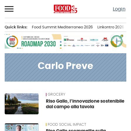
Passa
Login
al
contenuto
Quick links:
Food Summit Mediterraneo 2026
Linkontro 2026
F
Menu principale
Carlo Preve
GROCERY
News
Riso Gallo, l’innovazione sostenibile
dal campo alla tavola
FOOD SOCIAL IMPACT