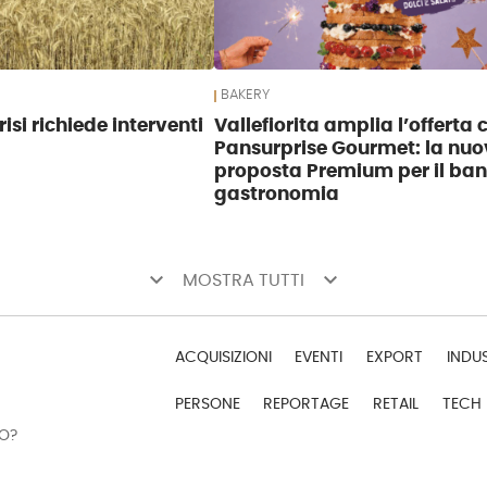
BAKERY
risi richiede interventi
Vallefiorita amplia l’offerta 
Pansurprise Gourmet: la nu
proposta Premium per il ba
gastronomia
keyboard_arrow_down
keyboard_arrow_down
MOSTRA TUTTI
ACQUISIZIONI
EVENTI
EXPORT
INDU
PERSONE
REPORTAGE
RETAIL
TECH
DO?