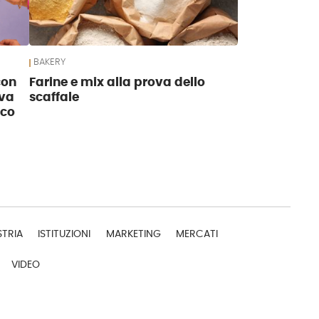
BAKERY
con
Farine e mix alla prova dello
ova
scaffale
nco
STRIA
ISTITUZIONI
MARKETING
MERCATI
VIDEO