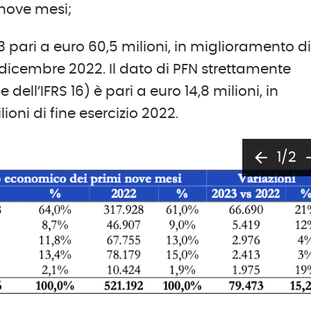
 nove mesi;
 pari a euro 60,5 milioni, in miglioramento d
31 dicembre 2022. Il dato di PFN strettamente
dell’IFRS 16) è pari a euro 14,8 milioni, in
ioni di fine esercizio 2022.
arrow_back
arrow
1/2