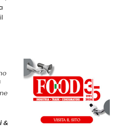
 a
il
amo
i
une
i &