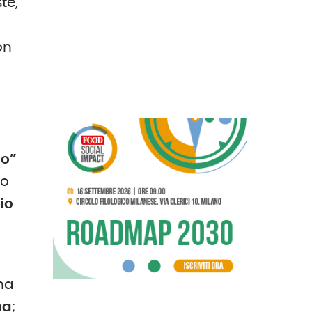
te,
on
no”
no
io
 ha
na
;