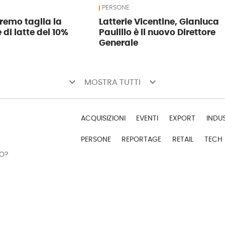
PERSONE
tremo taglia la
Latterie Vicentine, Gianluca
di latte del 10%
Paulillo è il nuovo Direttore
Generale
keyboard_arrow_down
keyboard_arrow_down
MOSTRA TUTTI
ACQUISIZIONI
EVENTI
EXPORT
INDU
PERSONE
REPORTAGE
RETAIL
TECH
DO?