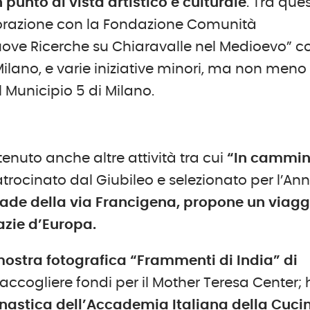
 punto di vista artistico e culturale
. Tra ques
aborazione con la Fondazione Comunità
uove Ricerche su Chiaravalle nel Medioevo” c
Milano, e varie iniziative minori, ma non meno
l Municipio 5 di Milano.
enuto anche altre attività tra cui
“In cammi
rocinato dal Giubileo e selezionato per l’An
rade della via Francigena, propone un viagg
azie d’Europa.
ostra fotografica “Frammenti di India”
di
accogliere fondi per il Mother Teresa Center;
astica dell’Accademia Italiana della Cuci