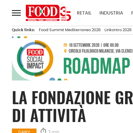
Passa
al
RETAIL
INDUSTRIA
contenuto
Quick links:
Food Summit Mediterraneo 2026
Linkontro 2026
LA FONDAZIONE G
DI ATTIVITÀ
timer
3 min.
DAIRY