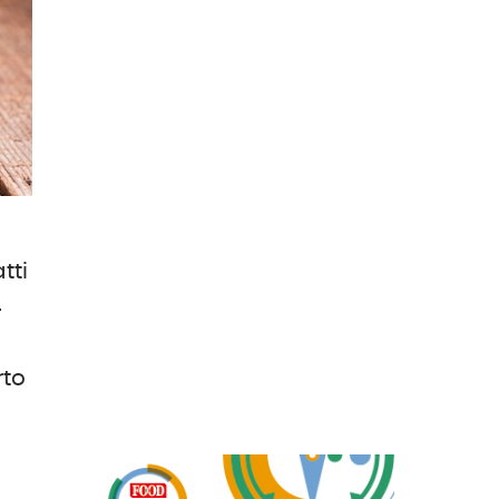
tti
4
rto