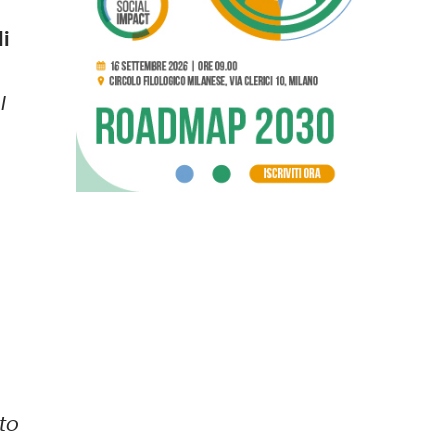
i
I
to