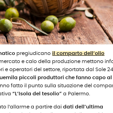
matico
pregiudicano
il comparto dell’olio
mercato e calo della produzione mettono infa
tori e operatori del settore, riportata dal Sole 2
quemila piccoli produttori che fanno capo al
 hanno fatto il punto sulla situazione del compa
iativa
“L’Isola del tesolio”
a Palermo.
to l’allarme a partire dai
dati dell’ultima