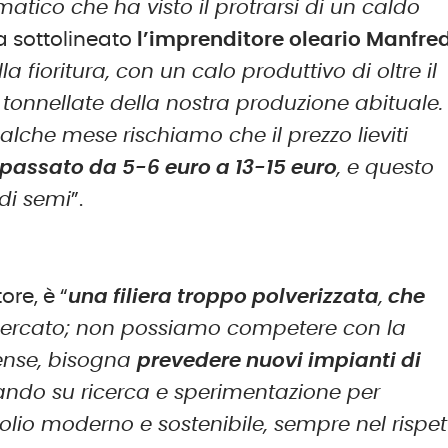
atico che ha visto il protrarsi di un caldo
 sottolineato
l’imprenditore oleario Manfred
a fioritura, con un calo produttivo di oltre il
tonnellate della nostra produzione abituale. 
alche mese rischiamo che il prezzo lieviti
 è passato da 5-6 euro a 13-15 euro
,
e questo
 di semi
”.
ore, è “
una filiera troppo polverizzata
,
che
ercato; non possiamo competere con la
ense, bisogna
prevedere nuovi impianti di
ando su ricerca e sperimentazione per
n olio moderno e sostenibile, sempre nel rispet