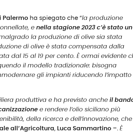
di Palermo
ha spiegato che “
la produzione
tonnellate, e
nella stagione 2023 c’è stato un
malgrado la produzione di olive sia stata
oduzione di olive è stata compensata dalla
 dal 15 al 19 per cento. È ormai evidente 
guendo il modello tradizionale: bisogna
ammodernare gli impianti riducendo l’impatto
filiera produttiva e ha previsto anche
il band
ccanizzazione
e rendere l’olio siciliano più
nibilità, della ricerca e dell’innovazione, che
ale all’Agricoltura
,
Luca Sammartino
–.
È