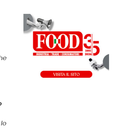
che
o
 lo