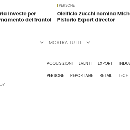
PERSONE
ria investe per
Oleificio Zucchi nomina Mich
namento dei frantoi
Pistorio Export director
keyboard_arrow_down
keyboard_arrow_down
MOSTRA TUTTI
ACQUISIZIONI
EVENTI
EXPORT
INDU
PERSONE
REPORTAGE
RETAIL
TECH
DO?