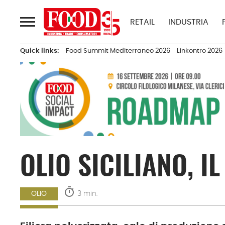
Passa
al
RETAIL
INDUSTRIA
contenuto
Quick links:
Food Summit Mediterraneo 2026
Linkontro 2026
OLIO SICILIANO, I
timer
3 min.
OLIO