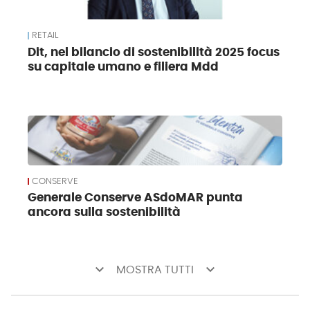
RETAIL
Dit, nel bilancio di sostenibilità 2025 focus
su capitale umano e filiera Mdd
CONSERVE
Generale Conserve ASdoMAR punta
ancora sulla sostenibilità
keyboard_arrow_down
keyboard_arrow_down
MOSTRA TUTTI