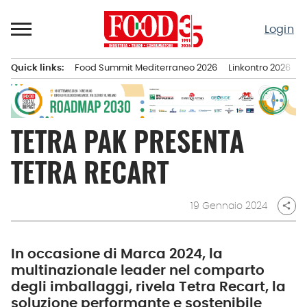
Passa
al
Login
contenuto
Quick links:
Food Summit Mediterraneo 2026
Linkontro 2026
F
Menu principale
TETRA PAK PRESENTA
TETRA RECART
19 Gennaio 2024
share
In occasione di Marca 2024, la
multinazionale leader nel comparto
degli imballaggi, rivela Tetra Recart, la
soluzione performante e sostenibile