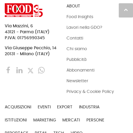
ABOUT
keyboard_arrow_up
Food Insights
Via Mazzini, 6
Lavori nella GDO?
43121 - Parma (ITALY)
Contatti
P.IVA: 01756990345
Via Giuseppe Pecchio, 14
Chi siamo
20131 - Milano (ITALY)
Pubblicità
Abbonamenti
Newsletter
Privacy & Cookie Policy
ACQUISIZIONI
EVENTI
EXPORT
INDUSTRIA
ISTITUZIONI
MARKETING
MERCATI
PERSONE