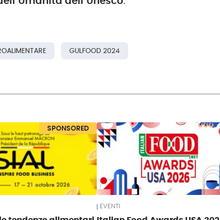
dell’Umanità dell’Unesco
.
ROALIMENTARE
GULFOOD 2024
SPONSORED
EVENTI