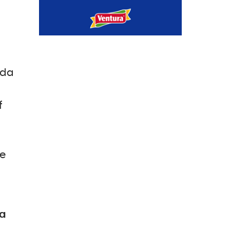
 da
f
 e
na