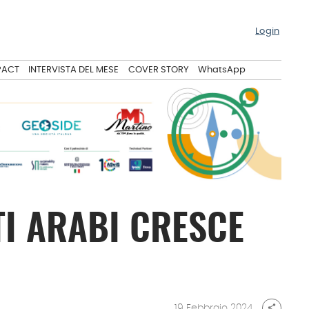
Login
PACT
INTERVISTA DEL MESE
COVER STORY
WhatsApp
TI ARABI CRESCE
19 Febbraio 2024
share