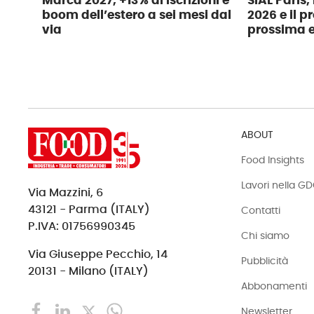
Marca 2027, +13% di iscrizioni e
SIAL Paris,
boom dell’estero a sei mesi dal
2026 e il 
via
prossima e
ABOUT
Food Insights
Lavori nella G
Via Mazzini, 6
43121 - Parma (ITALY)
Contatti
P.IVA: 01756990345
Chi siamo
Via Giuseppe Pecchio, 14
Pubblicità
20131 - Milano (ITALY)
Abbonamenti
Newsletter