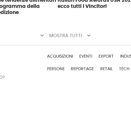
 le tendenze alimentari
Italian Food Awards USA 202
programma della
ecco tutti i Vincitori
dizione
keyboard_arrow_down
keyboard_arrow_down
MOSTRA TUTTI
ACQUISIZIONI
EVENTI
EXPORT
INDU
PERSONE
REPORTAGE
RETAIL
TECH
DO?