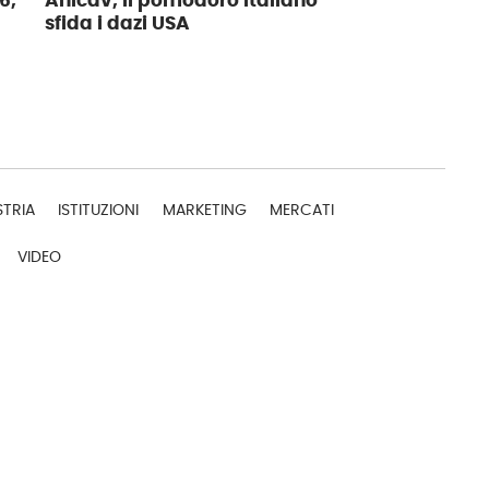
6,
Anicav, il pomodoro italiano
sfida i dazi USA
STRIA
ISTITUZIONI
MARKETING
MERCATI
VIDEO