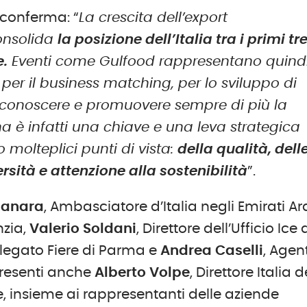
conferma: “
La crescita dell’export
consolida
la posizione dell’Italia tra i primi tr
e.
Eventi come Gulfood rappresentano quind
 il business matching, per lo sviluppo di
ar conoscere e promuovere sempre di più la
ana è infatti una chiave e una leva strategica
 molteplici punti di vista:
della qualità, dell
rsità e attenzione alla sostenibilità
”.
Fanara
, Ambasciatore d’Italia negli Emirati Ar
nzia,
Valerio Soldani
, Direttore dell’Ufficio Ice 
legato Fiere di Parma e
Andrea Caselli
, Agen
 Presenti anche
Alberto Volpe
, Direttore Italia d
e, insieme ai rappresentanti delle aziende