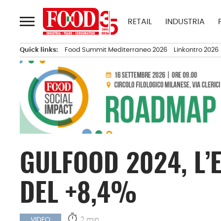
Passa
al
RETAIL
INDUSTRIA
contenuto
Quick links:
Food Summit Mediterraneo 2026
Linkontro 2026
GULFOOD 2024, L’
DEL +8,4%
timer
2 min.
VIDEO