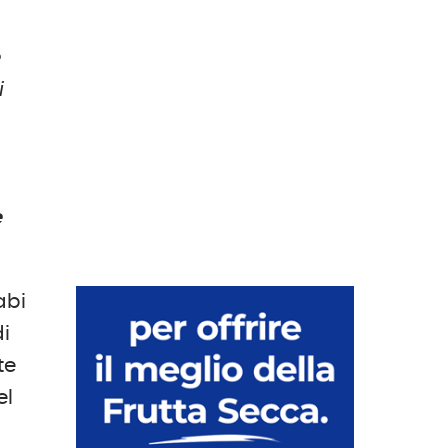
e
i
e
abi
di
te
el