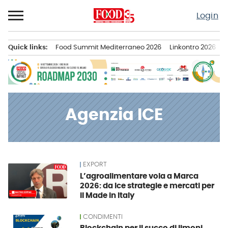
Passa
Login
al
contenuto
Quick links:
Food Summit Mediterraneo 2026
Linkontro 2026
F
Menu principale
Agenzia ICE
EXPORT
News
L’agroalimentare vola a Marca
2026: da Ice strategie e mercati per
il Made in Italy
CONDIMENTI