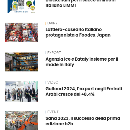
Blockchain per il succo di limoni
italiano LIMMI
DAIRY
Lattiero-caseario italiano
protagonista a Foodex Japan
EXPORT
Agenzia Ice e Eataly insieme per il
made in Italy
VIDEO
Gulfood 2024, l’export negli Emirati
Arabi cresce del +8,4%
EVENTI
Sana 2023, il successo della prima
edizione b2b