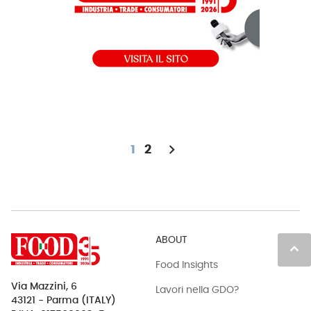
chevron_right
1
2
ABOUT
keyboard_arrow_up
Food Insights
Via Mazzini, 6
Lavori nella GDO?
43121 - Parma (ITALY)