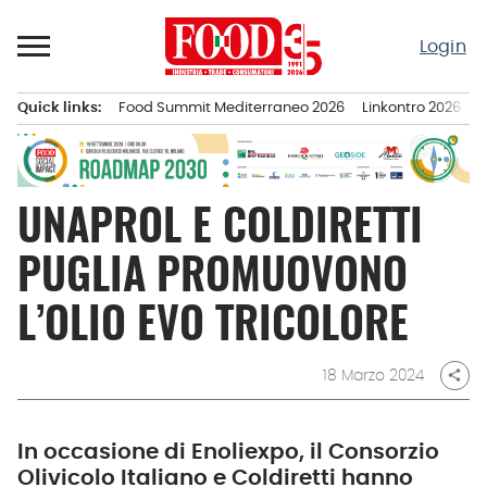
Passa
al
Login
contenuto
Quick links:
Food Summit Mediterraneo 2026
Linkontro 2026
F
Menu principale
UNAPROL E COLDIRETTI
PUGLIA PROMUOVONO
L’OLIO EVO TRICOLORE
18 Marzo 2024
share
In occasione di Enoliexpo, il Consorzio
Olivicolo Italiano e Coldiretti hanno