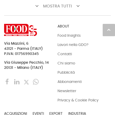
keyboard_arrow_down
keyboard_arrow_down
MOSTRA TUTTI
ABOUT
keyboard_arrow_up
Food Insights
Via Mazzini, 6
Lavori nella GDO?
43121 - Parma (ITALY)
Contatti
P.IVA: 01756990345
Via Giuseppe Pecchio, 14
Chi siamo
20131 - Milano (ITALY)
Pubblicità
Abbonamenti
Newsletter
Privacy & Cookie Policy
ACQUISIZIONI
EVENTI
EXPORT
INDUSTRIA