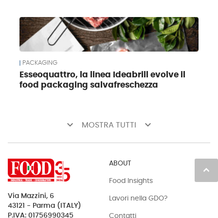
PACKAGING
Esseoquattro, la linea Ideabrill evolve il
food packaging salvafreschezza
keyboard_arrow_down
keyboard_arrow_down
MOSTRA TUTTI
ABOUT
keyboard_arrow_up
Food Insights
Via Mazzini, 6
Lavori nella GDO?
43121 - Parma (ITALY)
Contatti
P.IVA: 01756990345