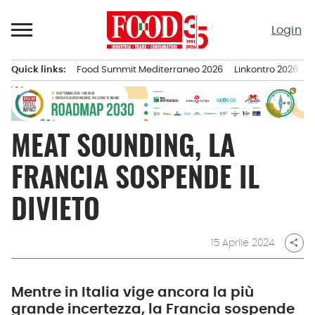
Passa
al
Login
contenuto
Quick links:
Food Summit Mediterraneo 2026
Linkontro 2026
F
Menu principale
MEAT SOUNDING, LA
FRANCIA SOSPENDE IL
DIVIETO
15 Aprile 2024
share
Mentre in Italia vige ancora la più
grande incertezza, la Francia sospende