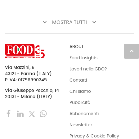
keyboard_arrow_down
keyboard_arrow_down
MOSTRA TUTTI
ABOUT
keyboard_arrow_up
Food Insights
Via Mazzini, 6
Lavori nella GDO?
43121 - Parma (ITALY)
Contatti
P.IVA: 01756990345
Via Giuseppe Pecchio, 14
Chi siamo
20131 - Milano (ITALY)
Pubblicità
Abbonamenti
Newsletter
Privacy & Cookie Policy