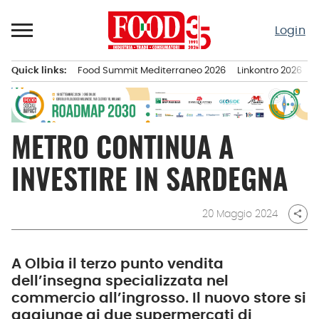
Passa
al
Login
contenuto
Quick links:
Food Summit Mediterraneo 2026
Linkontro 2026
F
Menu principale
METRO CONTINUA A
INVESTIRE IN SARDEGNA
20 Maggio 2024
share
A Olbia il terzo punto vendita
dell’insegna specializzata nel
commercio all’ingrosso. Il nuovo store si
aggiunge ai due supermercati di