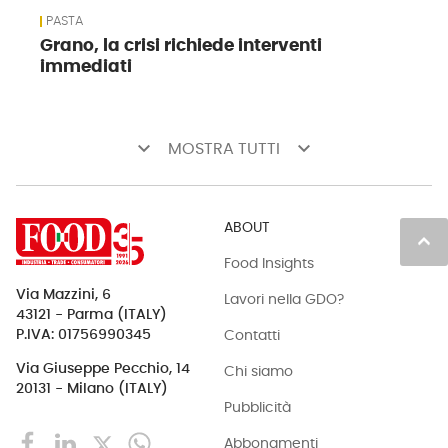
PASTA
Grano, la crisi richiede interventi
immediati
keyboard_arrow_down
keyboard_arrow_down
MOSTRA TUTTI
ABOUT
keyboard_arrow_up
Food Insights
Via Mazzini, 6
Lavori nella GDO?
43121 - Parma (ITALY)
Contatti
P.IVA: 01756990345
Via Giuseppe Pecchio, 14
Chi siamo
20131 - Milano (ITALY)
Pubblicità
Abbonamenti