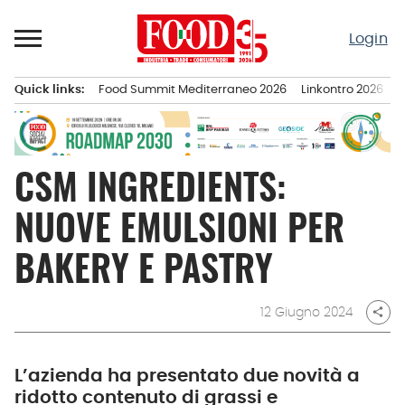
Passa
al
Login
contenuto
Quick links:
Food Summit Mediterraneo 2026
Linkontro 2026
F
Menu principale
CSM INGREDIENTS:
NUOVE EMULSIONI PER
BAKERY E PASTRY
12 Giugno 2024
share
L’azienda ha presentato due novità a
ridotto contenuto di grassi e