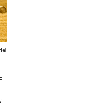
del
lo
e
i