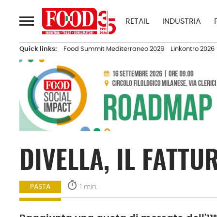
Passa
al
RETAIL
INDUSTRIA
contenuto
Quick links:
Food Summit Mediterraneo 2026
Linkontro 2026
DIVELLA, IL FATTU
timer
1 min.
PASTA