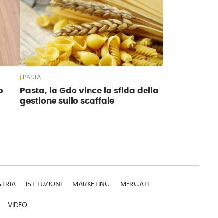
PASTA
o
Pasta, la Gdo vince la sfida della
gestione sullo scaffale
STRIA
ISTITUZIONI
MARKETING
MERCATI
VIDEO