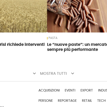
PASTA
risi richiede interventi
Le “nuove paste”: un mercat
sempre più performante
keyboard_arrow_down
keyboard_arrow_down
MOSTRA TUTTI
ACQUISIZIONI
EVENTI
EXPORT
INDU
PERSONE
REPORTAGE
RETAIL
TECH