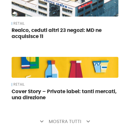
RETAIL
Realco, ceduti altri 23 negozi: MD ne
acquisisce 11
RETAIL
Cover Story – Private label: tanti mercati,
una direzione
keyboard_arrow_down
keyboard_arrow_down
MOSTRA TUTTI