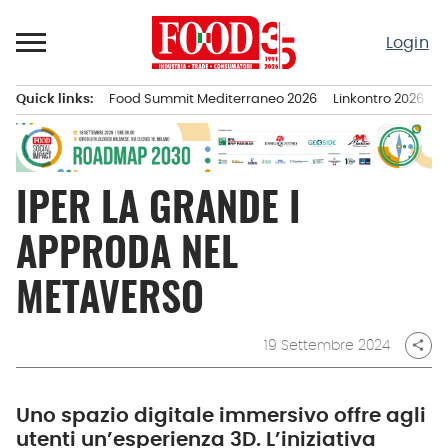
Passa
al
Login
contenuto
Quick links:
Food Summit Mediterraneo 2026
Linkontro 2026
F
Menu principale
IPER LA GRANDE I
APPRODA NEL
METAVERSO
19 Settembre 2024
share
Uno spazio digitale immersivo offre agli
utenti un’esperienza 3D. L’iniziativa