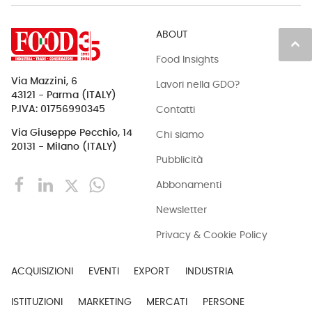
ABOUT
keyboard_arrow_up
Food Insights
Via Mazzini, 6
Lavori nella GDO?
43121 - Parma (ITALY)
Contatti
P.IVA: 01756990345
Via Giuseppe Pecchio, 14
Chi siamo
20131 - Milano (ITALY)
Pubblicità
Abbonamenti
Newsletter
Privacy & Cookie Policy
ACQUISIZIONI
EVENTI
EXPORT
INDUSTRIA
ISTITUZIONI
MARKETING
MERCATI
PERSONE