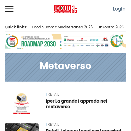
Passa
Login
al
contenuto
Quick links:
Food Summit Mediterraneo 2026
Linkontro 2026
F
Menu principale
Metaverso
RETAIL
News
Iper La grande i approda nel
metaverso
RETAIL