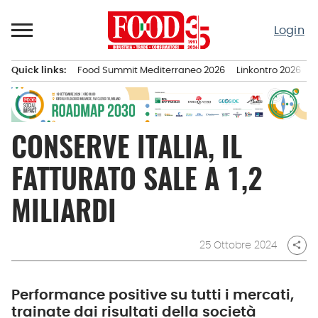
Passa
al
Login
contenuto
Quick links:
Food Summit Mediterraneo 2026
Linkontro 2026
F
Menu principale
CONSERVE ITALIA, IL
FATTURATO SALE A 1,2
MILIARDI
25 Ottobre 2024
share
Performance positive su tutti i mercati,
trainate dai risultati della società