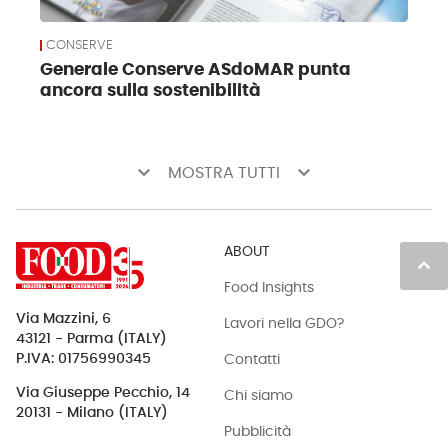
CONSERVE
Generale Conserve ASdoMAR punta
ancora sulla sostenibilità
keyboard_arrow_down
keyboard_arrow_down
MOSTRA TUTTI
ABOUT
keyboard_arrow_up
Food Insights
Via Mazzini, 6
Lavori nella GDO?
43121 - Parma (ITALY)
Contatti
P.IVA: 01756990345
Via Giuseppe Pecchio, 14
Chi siamo
20131 - Milano (ITALY)
Pubblicità