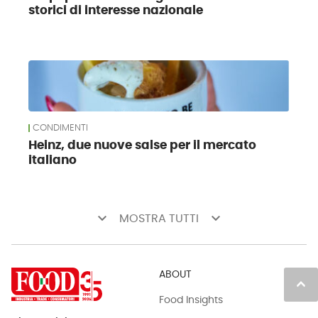
storici di interesse nazionale
CONDIMENTI
Heinz, due nuove salse per il mercato
italiano
keyboard_arrow_down
keyboard_arrow_down
MOSTRA TUTTI
ABOUT
keyboard_arrow_up
Food Insights