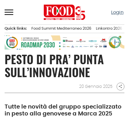
Passa
al
Login
contenuto
Quick links:
Food Summit Mediterraneo 2026
Linkontro 2026
F
Menu principale
PESTO DI PRA’ PUNTA
SULL’INNOVAZIONE
20 Gennaio 2025
share
Tutte le novità del gruppo specializzato
in pesto alla genovese a Marca 2025