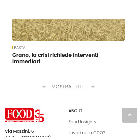
PASTA
Grano, la crisi richiede interventi
immediati
keyboard_arrow_down
keyboard_arrow_down
MOSTRA TUTTI
ABOUT
keyboard_arrow_up
Food Insights
Via Mazzini, 6
Lavori nella GDO?