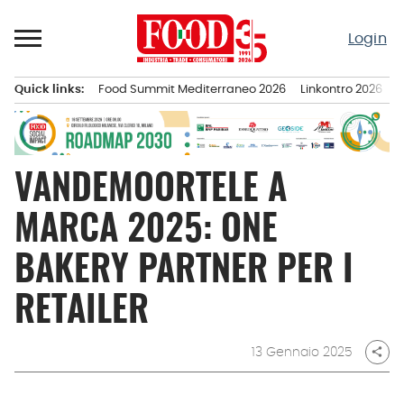
Passa
al
Login
contenuto
Quick links:
Food Summit Mediterraneo 2026
Linkontro 2026
F
Menu principale
VANDEMOORTELE A
MARCA 2025: ONE
BAKERY PARTNER PER I
RETAILER
13 Gennaio 2025
share